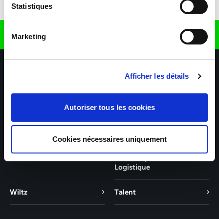
Télécharger l'application
Statistiques
Retrouvez nous sur
Marketing
Afficher les détails
Autoriser tous les cookies
Nos agences
Nos secteurs d'activité
Aide & Contact
Cookies nécessaires uniquement
Esch-sur-Alzette – BTP
Esch-sur-Alzette –
Industrie, Services &
Logistique
Wiltz
Talent