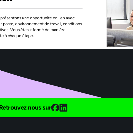
présentons une opportunité en lien avec
l : poste, environnement de travail, conditions
tives. Vous êtes informé de manière
te à chaque étape.
Retrouvez nous sur