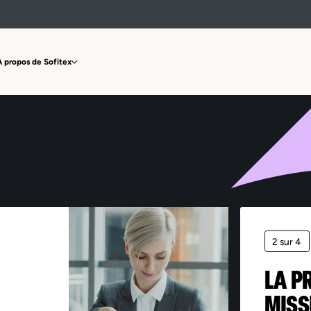
Offre non trouvée
À propos de Sofitex
2 sur 4
LA P
MISS