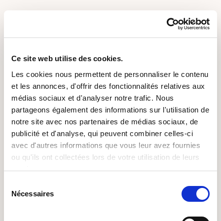
Le site utilise la technologie JavaScript.
Le site Internet ne pourra être tenu responsable de
dommages matériels liés à l’utilisation du site. De plus,
Ce site web utilise des cookies.
l’utilisateur du site s’engage à accéder au site en utilisant
un matériel récent, ne contenant pas de virus et avec un
Les cookies nous permettent de personnaliser le contenu
navigateur de dernière génération mis-à-jour
et les annonces, d'offrir des fonctionnalités relatives aux
médias sociaux et d'analyser notre trafic. Nous
7. PROPRIÉTÉ INTELLECTUELLE ET
partageons également des informations sur l'utilisation de
CONTREFAÇONS
notre site avec nos partenaires de médias sociaux, de
publicité et d'analyse, qui peuvent combiner celles-ci
avec d'autres informations que vous leur avez fournies
Sofitex est propriétaire des droits de propriété
ou qu'ils ont collectées lors de votre utilisation de leurs
intellectuelle ou détient les droits d’usage sur tous les
services.
éléments accessibles sur le site, notamment les textes,
Sélection
images, graphismes, logo, icônes, sons, logiciels.
Nécessaires
du
consentement
Toute reproduction, représentation, modification,